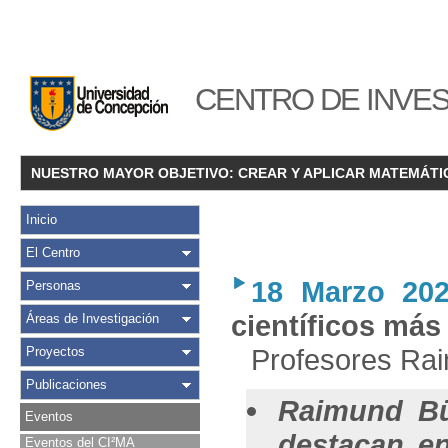
CENTRO DE INVES
NUESTRO MAYOR OBJETIVO: CREAR Y APLICAR MATEMÁTI
Inicio
El Centro
18 Marzo 20
Personas
científicos más
Áreas de Investigación
Profesores Rai
Proyectos
Publicaciones
Raimund Bü
Eventos
destacan en
Eventos del CI²MA