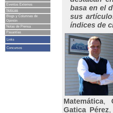
Eventos Externos
basa en el 
Noticias
sus artícul
Blogs y Columnas de
Opinión
índices de c
Notas de Prensa
Pasantías
Links
Concursos
Matemática
,
Gatica Pérez
,