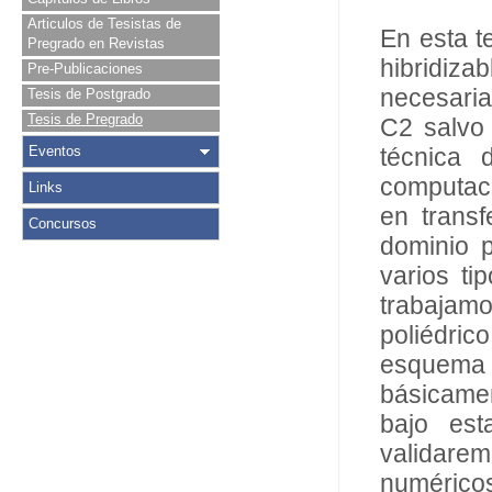
Articulos de Tesistas de
En esta t
Pregrado en Revistas
hibridiz
Pre-Publicaciones
necesaria
Tesis de Postgrado
Tesis de Pregrado
C2 salvo 
Eventos
técnica 
computaci
Links
en transf
Concursos
dominio 
varios ti
trabajam
poliédric
esquema 
básicamen
bajo est
validare
numérico