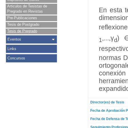
Articulos de Tesistas de
En esta t
Pregrado en Revistas
dimensio
Pre-Publicaciones
Tesis de Postgrado
reflexion
Tesis de Pregrado
,...,γ
) ∈
1
d
Eventos
respectiv
Links
normas Du
Concursos
ortogonal
conexión
herramie
expandido
Director(es) de Tesis
Fecha de Aprobación P
Fecha de Defensa de T
Seguimiento Profesion