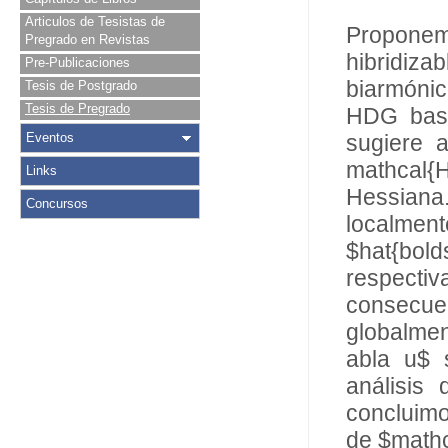
Articulos de Tesistas de
Propone
Pregrado en Revistas
hibridiza
Pre-Publicaciones
biarmónic
Tesis de Postgrado
Tesis de Pregrado
HDG basa
Eventos
sugiere 
mathcal{H
Links
Hessiana.
Concursos
localmen
$hat{bold
respecti
consecue
globalme
abla u$ 
análisis
concluim
de $mathc