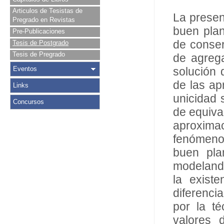
Articulos de Tesistas de
La present
Pregrado en Revistas
buen plan
Pre-Publicaciones
de conser
Tesis de Postgrado
Tesis de Pregrado
de agrega
Eventos
solución 
de las ap
Links
unicidad 
Concursos
de equiva
aproxima
fenómeno 
buen pla
modelando
la exist
diferenci
por la t
valores 