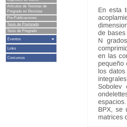
Articulos de Tesistas de
En esta t
Pregrado en Revistas
acoplamie
Pre-Publicaciones
dimensio
Tesis de Postgrado
Tesis de Pregrado
de bases 
Eventos
N grados
comprimid
Links
en las co
Concursos
pequeño 
los datos
integral
Sobolev 
ondelett
espacios.
BPX, se u
matrices 