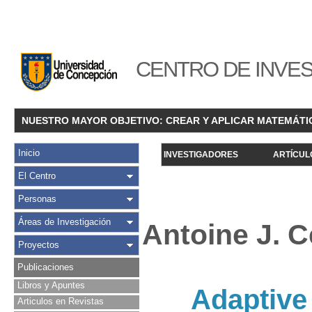
CENTRO DE INVES
NUESTRO MAYOR OBJETIVO: CREAR Y APLICAR MATEMÁTI
Inicio
INVESTIGADORES
ARTÍCUL
El Centro
Personas
Áreas de Investigación
Antoine J. C
Proyectos
Publicaciones
Libros y Apuntes
Adaptive
Articulos en Revistas