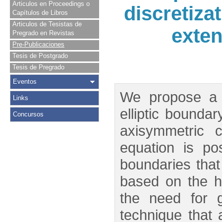
Articulos en Proceedings o
discretiza
Capítulos de Libros
Articulos de Tesistas de
exte
Pregrado en Revistas
Pre-Publicaciones
Tesis de Postgrado
Tesis de Pregrado
Eventos
We propose a h
Links
elliptic bounda
Concursos
axisymmetric 
equation is p
boundaries tha
based on the h
the need for g
technique that 