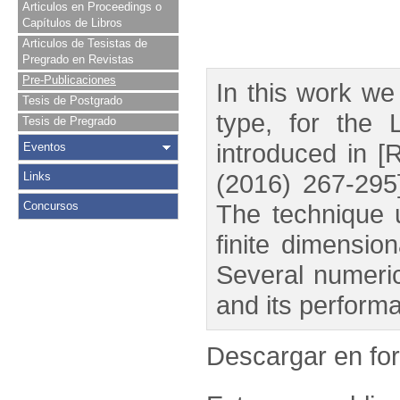
Articulos en Proceedings o
Capítulos de Libros
Articulos de Tesistas de
Pregrado en Revistas
Pre-Publicaciones
In this work we 
Tesis de Postgrado
type, for the 
Tesis de Pregrado
introduced in [
Eventos
(2016) 267-295]
Links
Concursos
The technique 
finite dimensio
Several numerica
and its perform
Descargar en f