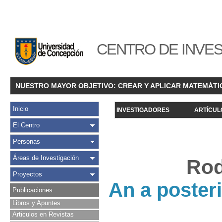
CENTRO DE INVES
NUESTRO MAYOR OBJETIVO: CREAR Y APLICAR MATEMÁTI
Inicio
INVESTIGADORES
ARTÍCUL
El Centro
Personas
Áreas de Investigación
Rod
Proyectos
An a posteri
Publicaciones
Libros y Apuntes
Articulos en Revistas