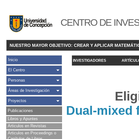
CENTRO DE INVES
NUESTRO MAYOR OBJETIVO: CREAR Y APLICAR MATEMÁTI
Inicio
INVESTIGADORES
ARTÍCUL
El Centro
Personas
Áreas de Investigación
Eli
Proyectos
Dual-mixed f
Publicaciones
Libros y Apuntes
Articulos en Revistas
Articulos en Proceedings o
Capítulos de Libros