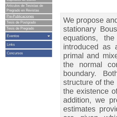
Articulos de Tesistas de
Pregrado en Revistas
Pre-Publicaciones
We propose and 
Tesis de Postgrado
stationary Bous
Tesis de Pregrado
equations, the
Eventos
introduced as 
Links
Concursos
primal and mixed
the normal co
boundary. Bot
structure of the
the existence of
addition, we p
estimates provi