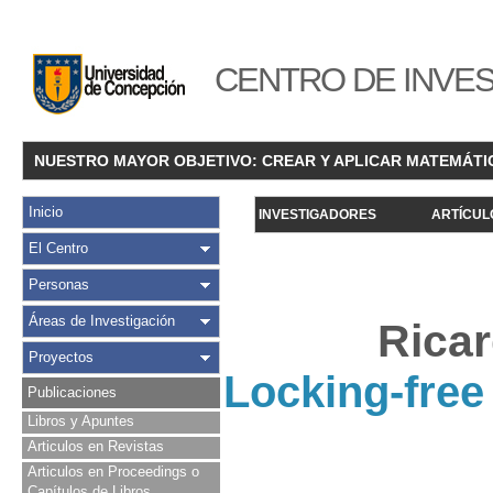
CENTRO DE INVES
NUESTRO MAYOR OBJETIVO: CREAR Y APLICAR MATEMÁTI
Inicio
INVESTIGADORES
ARTÍCUL
El Centro
Personas
Áreas de Investigación
Ricar
Proyectos
Locking-free 
Publicaciones
Libros y Apuntes
Articulos en Revistas
Articulos en Proceedings o
Capítulos de Libros