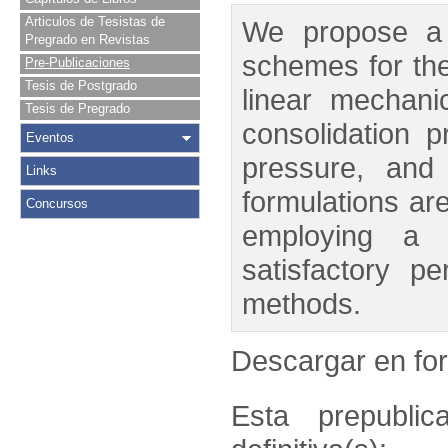
Articulos de Tesistas de
We propose a n
Pregrado en Revistas
schemes for the
Pre-Publicaciones
Tesis de Postgrado
linear mechan
Tesis de Pregrado
consolidation 
Eventos
pressure, and
Links
formulations ar
Concursos
employing a F
satisfactory p
methods.
Descargar en f
Esta prepublic