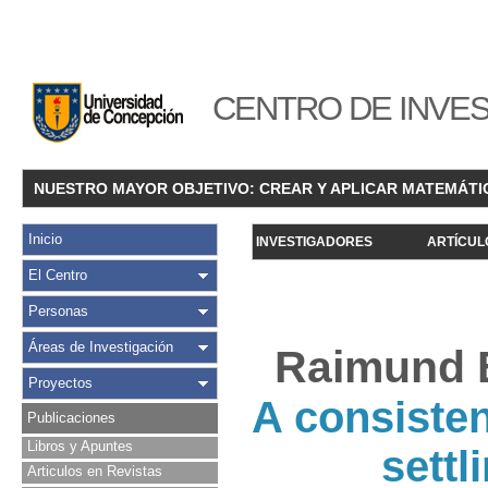
CENTRO DE INVES
NUESTRO MAYOR OBJETIVO: CREAR Y APLICAR MATEMÁTI
Inicio
INVESTIGADORES
ARTÍCUL
El Centro
Personas
Áreas de Investigación
Raimund B
Proyectos
A consiste
Publicaciones
Libros y Apuntes
settl
Articulos en Revistas