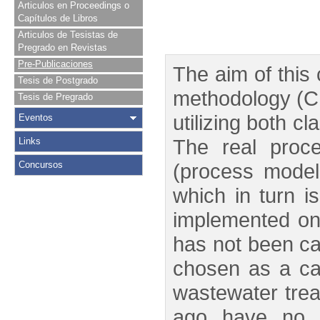
Articulos en Proceedings o
Capítulos de Libros
Articulos de Tesistas de
Pregrado en Revistas
Pre-Publicaciones
The aim of this 
Tesis de Postgrado
methodology (C
Tesis de Pregrado
utilizing both c
Eventos
The real proc
Links
Concursos
(process model;
which in turn 
implemented on 
has not been ca
chosen as a ca
wastewater tre
ago have no g