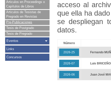
Articulos en Proceedings o
acceso al archivo
Capítulos de Libros
que ella ha dado
Articulos de Tesistas de
Pregrado en Revistas
se despliegan t
Pre-Publicaciones
datos.
Tesis de Postgrado
Tesis de Pregrado
Eventos
Número
Links
2026-25
Fernando MU
Concursos
2026-07
Luis BRICEÑO
2026-06
Juan José M