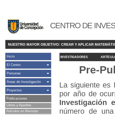
CENTRO DE INVES
NUESTRO MAYOR OBJETIVO: CREAR Y APLICAR MATEMÁTI
Inicio
INVESTIGADORES
ARTÍCUL
El Centro
Pre-Pu
Personas
Áreas de Investigación
La siguiente es 
Proyectos
por año de ocur
Publicaciones
Investigació
n e
Libros y Apuntes
número de una 
Articulos en Revistas