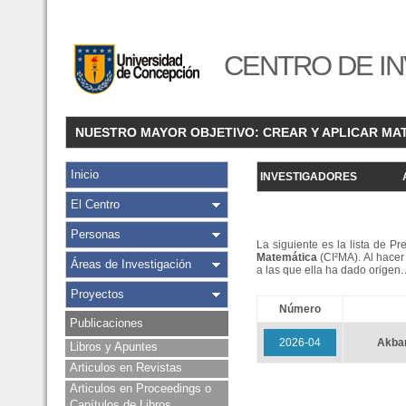
CENTRO DE IN
NUESTRO MAYOR OBJETIVO: CREAR Y APLICAR MA
Inicio
INVESTIGADORES
El Centro
Personas
La siguiente es la lista de P
Matemática
(CI²MA). Al hacer 
Áreas de Investigación
a las que ella ha dado origen
Proyectos
Número
Publicaciones
2026-04
Akba
Libros y Apuntes
Articulos en Revistas
Articulos en Proceedings o
Capítulos de Libros