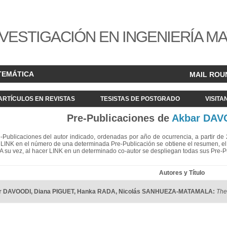
VESTIGACIÓN EN INGENIERÍA M
TEMÁTICA
MAIL ROU
ARTÍCULOS EN REVISTAS
TESISTAS DE POSTGRADO
VISITA
Pre-Publicaciones de
Akbar DAV
re-Publicaciones del autor indicado, ordenadas por año de ocurrencia, a partir d
LINK en el número de una determinada Pre-Publicación se obtiene el resumen, el acc
. A su vez, al hacer LINK en un determinado co-autor se despliegan todas sus Pre-
Autores y Título
r DAVOODI
,
Diana PIGUET
,
Hanka RADA
,
Nicolás SANHUEZA-MATAMALA
:
The