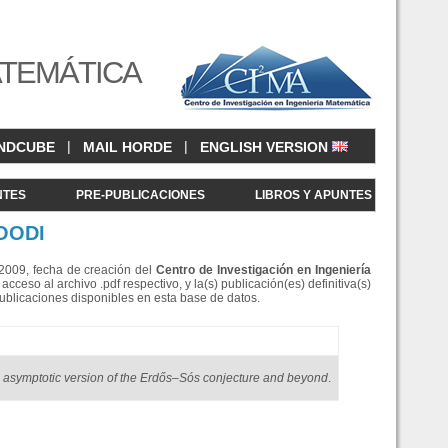
ATEMÁTICA
|
|
NDCUBE
MAIL HORDE
ENGLISH VERSION
NTES
PRE-PUBLICACIONES
LIBROS Y APUNTES
OODI
e 2009, fecha de creación del
Centro de Investigació
n en Ingeniería
eso al archivo .pdf respectivo, y la(s) publicación(es) definitiva(s)
Publicaciones disponibles en esta base de datos.
 asymptotic version of the Erdős–Sós conjecture and beyond
.