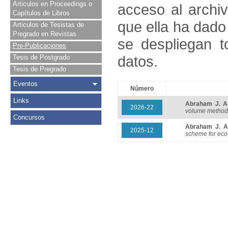
Articulos en Proceedings o
acceso al archivo
Capítulos de Libros
que ella ha dado
Articulos de Tesistas de
Pregrado en Revistas
se despliegan t
Pre-Publicaciones
datos.
Tesis de Postgrado
Tesis de Pregrado
Eventos
Número
Links
Abraham J. 
2026-22
volume method f
Concursos
Abraham J. 
2025-12
scheme for eco