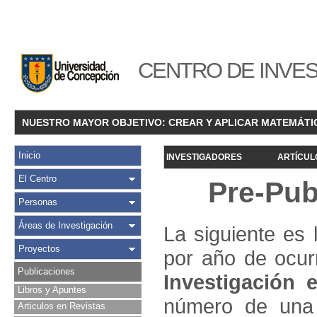
CENTRO DE INVES
NUESTRO MAYOR OBJETIVO: CREAR Y APLICAR MATEMÁTI
Inicio
INVESTIGADORES
ARTÍCUL
El Centro
Pre-Pub
Personas
Áreas de Investigación
La siguiente es 
Proyectos
por año de ocur
Publicaciones
Investigació
n e
Libros y Apuntes
número de una 
Articulos en Revistas