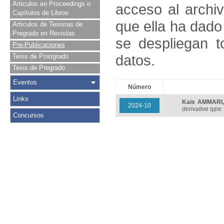
Articulos en Proceedings o
acceso al archivo
Capítulos de Libros
que ella ha dado
Articulos de Tesistas de
Pregrado en Revistas
se despliegan t
Pre-Publicaciones
datos.
Tesis de Postgrado
Tesis de Pregrado
Eventos
Número
Links
Kaïs AMMARI
2024-10
derivative type
Concursos