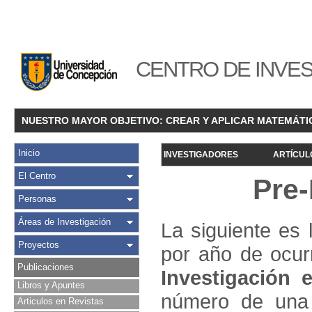
CENTRO DE INVES
NUESTRO MAYOR OBJETIVO: CREAR Y APLICAR MATEMÁTI
Inicio
INVESTIGADORES
ARTÍCUL
El Centro
Pre-
Personas
Áreas de Investigación
La siguiente es 
Proyectos
por año de ocur
Publicaciones
Investigació
n e
Libros y Apuntes
número de una 
Articulos en Revistas