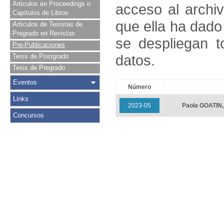
Articulos en Proceedings o
acceso al archivo
Capítulos de Libros
que ella ha dado
Articulos de Tesistas de
Pregrado en Revistas
se despliegan t
Pre-Publicaciones
datos.
Tesis de Postgrado
Tesis de Pregrado
Eventos
Número
Links
2023-05
Paola GOATIN
Concursos