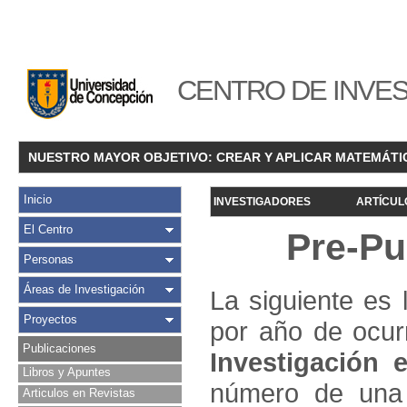
CENTRO DE INVES
NUESTRO MAYOR OBJETIVO: CREAR Y APLICAR MATEMÁTI
Inicio
INVESTIGADORES
ARTÍCUL
El Centro
Pre-Pu
Personas
Áreas de Investigación
La siguiente es 
Proyectos
por año de ocur
Publicaciones
Investigació
n e
Libros y Apuntes
número de una 
Articulos en Revistas