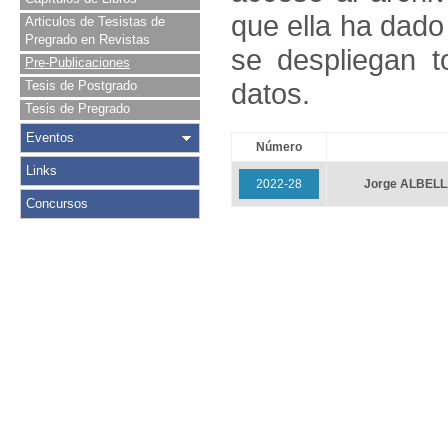
que ella ha dado
Articulos de Tesistas de
Pregrado en Revistas
se despliegan t
Pre-Publicaciones
datos.
Tesis de Postgrado
Tesis de Pregrado
Eventos
Número
Links
2022-28
Jorge ALBEL
Concursos