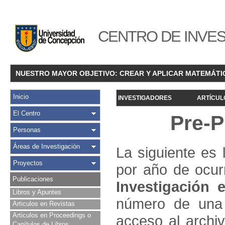
CENTRO DE INVES
NUESTRO MAYOR OBJETIVO: CREAR Y APLICAR MATEMÁTI
Inicio
INVESTIGADORES
ARTÍCUL
El Centro
Pre-P
Personas
Áreas de Investigación
La siguiente es 
Proyectos
por año de ocur
Publicaciones
Investigació
n e
Libros y Apuntes
número de una 
Articulos en Revistas
Articulos en Proceedings o
acceso al archivo
Capítulos de Libros