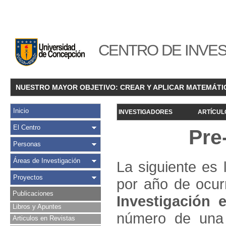
CENTRO DE INVES
NUESTRO MAYOR OBJETIVO: CREAR Y APLICAR MATEMÁTI
Inicio
INVESTIGADORES
ARTÍCUL
El Centro
Pre
Personas
Áreas de Investigación
La siguiente es 
Proyectos
por año de ocur
Publicaciones
Investigació
n e
Libros y Apuntes
número de una 
Articulos en Revistas