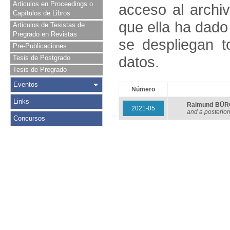
Articulos en Proceedings o
acceso al archivo
Capítulos de Libros
que ella ha dado
Articulos de Tesistas de
Pregrado en Revistas
se despliegan t
Pre-Publicaciones
datos.
Tesis de Postgrado
Tesis de Pregrado
Eventos
Número
Links
Raimund BÜ
2021-05
and a posteriori
Concursos