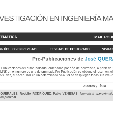
VESTIGACIÓN EN INGENIERÍA M
TEMÁTICA
MAIL ROU
ARTÍCULOS EN REVISTAS
TESISTAS DE POSTGRADO
VISITA
Pre-Publicaciones de
José QUER
re-Publicaciones del autor indicado, ordenadas por año de ocurrencia, a partir d
LINK en el número de una determinada Pre-Publicación se obtiene el resumen, el acc
. A su vez, al hacer LINK en un determinado co-autor se despliegan todas sus Pre-
Autores y Título
 QUERALES
,
Rodolfo RODRÍGUEZ
,
Pablo VENEGAS
:
Numerical approximatio
tion problem
.