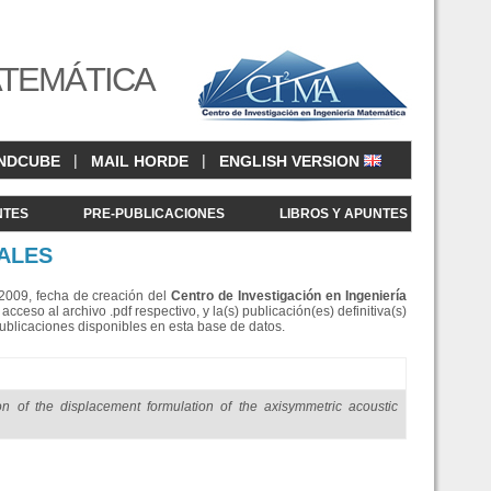
ATEMÁTICA
|
|
NDCUBE
MAIL HORDE
ENGLISH VERSION
NTES
PRE-PUBLICACIONES
LIBROS Y APUNTES
ALES
e 2009, fecha de creación del
Centro de Investigació
n en Ingeniería
eso al archivo .pdf respectivo, y la(s) publicación(es) definitiva(s)
Publicaciones disponibles en esta base de datos.
n of the displacement formulation of the axisymmetric acoustic