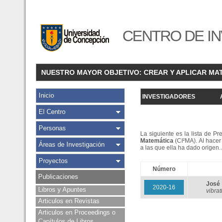
CENTRO DE IN
NUESTRO MAYOR OBJETIVO: CREAR Y APLICAR MA
Inicio
INVESTIGADORES
El Centro
Personas
La siguiente es la lista de P
Matemática
(CI²MA). Al hacer 
Áreas de Investigación
a las que ella ha dado origen
Proyectos
Número
Publicaciones
José
2020-16
Libros y Apuntes
vibra
Articulos en Revistas
Articulos en Proceedings o
Capítulos de Libros