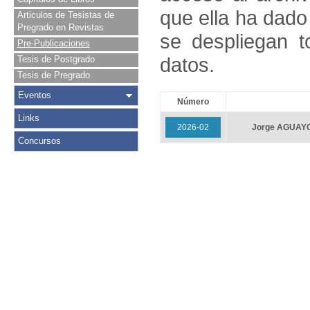
que ella ha dado
Articulos de Tesistas de
Pregrado en Revistas
se despliegan t
Pre-Publicaciones
datos.
Tesis de Postgrado
Tesis de Pregrado
Eventos
Número
Links
2026-02
Jorge AGUAY
Concursos