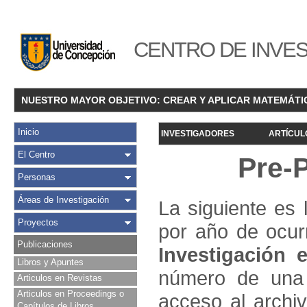
CENTRO DE INVES
NUESTRO MAYOR OBJETIVO: CREAR Y APLICAR MATEMÁTI
Inicio
INVESTIGADORES
ARTÍCUL
El Centro
Pre-
Personas
Áreas de Investigación
La siguiente es 
Proyectos
por año de ocur
Publicaciones
Investigació
n e
Libros y Apuntes
número de una 
Articulos en Revistas
Articulos en Proceedings o
acceso al archivo
Capítulos de Libros