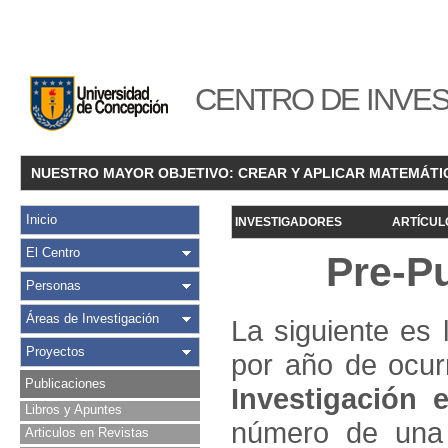
CENTRO DE INVES
NUESTRO MAYOR OBJETIVO: CREAR Y APLICAR MATEMÁTI
Inicio
INVESTIGADORES
ARTÍCUL
El Centro
Pre-P
Personas
Áreas de Investigación
La siguiente es 
Proyectos
por año de ocur
Publicaciones
Investigació
n e
Libros y Apuntes
número de una 
Articulos en Revistas