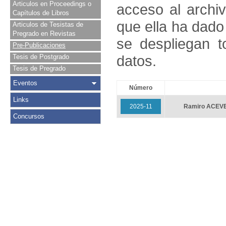
Articulos en Proceedings o
acceso al archivo
Capítulos de Libros
que ella ha dado
Articulos de Tesistas de
Pregrado en Revistas
se despliegan t
Pre-Publicaciones
datos.
Tesis de Postgrado
Tesis de Pregrado
Eventos
Número
Links
2025-11
Ramiro ACEV
Concursos