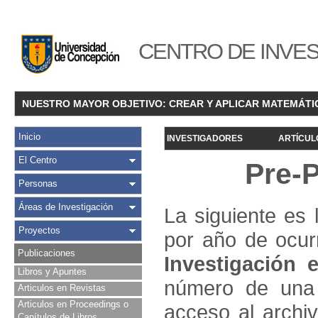
CENTRO DE INVES
NUESTRO MAYOR OBJETIVO: CREAR Y APLICAR MATEMÁTI
Inicio
INVESTIGADORES
ARTÍCUL
El Centro
Pre-
Personas
Áreas de Investigación
La siguiente es 
Proyectos
por año de ocur
Publicaciones
Investigació
n e
Libros y Apuntes
número de una 
Articulos en Revistas
Articulos en Proceedings o
acceso al archivo
Capítulos de Libros