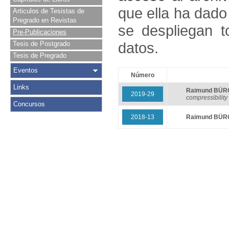
que ella ha dado
Articulos de Tesistas de
Pregrado en Revistas
se despliegan t
Pre-Publicaciones
datos.
Tesis de Postgrado
Tesis de Pregrado
Eventos
Número
Links
Raimund BÜ
2019-29
compressibility
Concursos
2018-13
Raimund BÜ