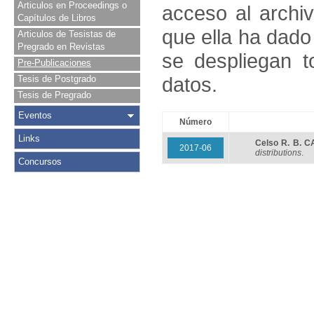
Articulos en Proceedings o
acceso al archivo
Capítulos de Libros
que ella ha dado
Articulos de Tesistas de
Pregrado en Revistas
se despliegan t
Pre-Publicaciones
datos.
Tesis de Postgrado
Tesis de Pregrado
Eventos
Número
Links
Celso R. B. 
2017-06
distributions
.
Concursos