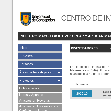
CENTRO DE IN
NUESTRO MAYOR OBJETIVO: CREAR Y APLICAR MA
Inicio
INVESTIGADORES
El Centro
Personas
La siguiente es la lista de P
Matemática
(CI²MA). Al hacer 
Áreas de Investigación
a las que ella ha dado origen
Proyectos
Número
Publicaciones
Luis
2016-10
Libros y Apuntes
persp
Articulos en Revistas
Articulos en Proceedings o
Capítulos de Libros