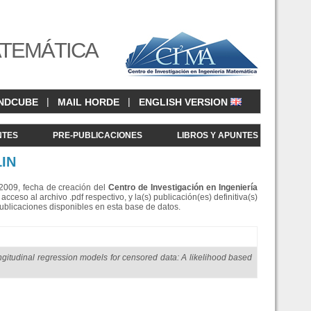
ATEMÁTICA
|
|
NDCUBE
MAIL HORDE
ENGLISH VERSION
NTES
PRE-PUBLICACIONES
LIBROS Y APUNTES
LIN
e 2009, fecha de creación del
Centro de Investigació
n en Ingeniería
eso al archivo .pdf respectivo, y la(s) publicación(es) definitiva(s)
Publicaciones disponibles en esta base de datos.
ngitudinal regression models for censored data: A likelihood based