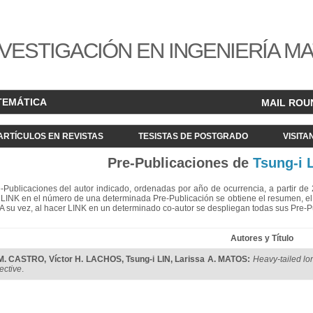
VESTIGACIÓN EN INGENIERÍA M
TEMÁTICA
MAIL ROU
ARTÍCULOS EN REVISTAS
TESISTAS DE POSTGRADO
VISITA
Pre-Publicaciones de
Tsung-i 
re-Publicaciones del autor indicado, ordenadas por año de ocurrencia, a partir d
LINK en el número de una determinada Pre-Publicación se obtiene el resumen, el acc
. A su vez, al hacer LINK en un determinado co-autor se despliegan todas sus Pre-
Autores y Título
 M. CASTRO
,
Víctor H. LACHOS
,
Tsung-i LIN
,
Larissa A. MATOS
:
Heavy-tailed lo
ective
.