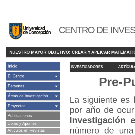
CENTRO DE INVES
NUESTRO MAYOR OBJETIVO: CREAR Y APLICAR MATEMÁTI
Inicio
INVESTIGADORES
ARTÍCUL
El Centro
Pre-P
Personas
Áreas de Investigación
La siguiente es 
Proyectos
por año de ocur
Publicaciones
Investigació
n e
Libros y Apuntes
número de una 
Articulos en Revistas