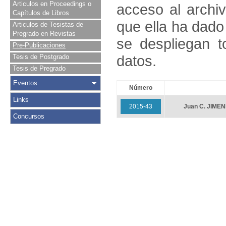
Articulos en Proceedings o
acceso al archivo
Capítulos de Libros
que ella ha dado
Articulos de Tesistas de
Pregrado en Revistas
se despliegan t
Pre-Publicaciones
datos.
Tesis de Postgrado
Tesis de Pregrado
Eventos
Número
Links
2015-43
Juan C. JIME
Concursos