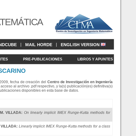
ATEMÁTICA
|
|
NDCUBE
MAIL HORDE
ENGLISH VERSION
NTES
PRE-PUBLICACIONES
LIBROS Y APUNTES
OSCARINO
e 2009, fecha de creación del
Centro de Investigació
n en Ingeniería
eso al archivo .pdf respectivo, y la(s) publicación(es) definitiva(s)
Publicaciones disponibles en esta base de datos.
 M. VILLADA
:
On linearly implicit IMEX Runge-Kutta methods for
. VILLADA
:
Linearly implicit IMEX Runge-Kutta methods for a class