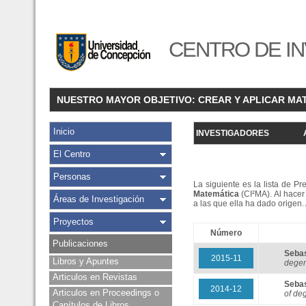
CENTRO DE IN
NUESTRO MAYOR OBJETIVO: CREAR Y APLICAR MA
Inicio
INVESTIGADORES
El Centro
Personas
La siguiente es la lista de P
Matemática
(CI²MA). Al hacer 
Áreas de Investigación
a las que ella ha dado origen
Proyectos
Número
Publicaciones
Seba
2015-11
Libros y Apuntes
degen
Articulos en Revistas
Seba
2014-12
Articulos en Proceedings o
of de
Capítulos de Libros