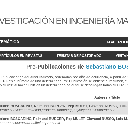
VESTIGACIÓN EN INGENIERÍA M
TEMÁTICA
MAIL ROU
ARTÍCULOS EN REVISTAS
TESISTAS DE POSTGRADO
VISITA
Pre-Publicaciones de
Sebastiano B
re-Publicaciones del autor indicado, ordenadas por año de ocurrencia, a partir d
LINK en el número de una determinada Pre-Publicación se obtiene el resumen, el acc
. A su vez, al hacer LINK en un determinado co-autor se despliegan todas sus Pre-
Autores y Título
stiano BOSCARINO
,
Raimund BÜRGER
,
Pep MULET
,
Giovanni RUSSO
,
Luis
erate convection-diffusion problems modeling polydisperse sedimentation
.
stiano BOSCARINO
,
Raimund BÜRGER
,
Pep MULET
,
Giovanni RUSSO
,
Luis M
generate convection-diffusion problems
.