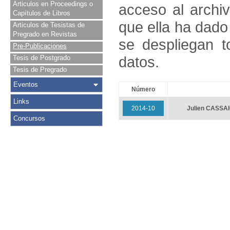
Articulos en Proceedings o
acceso al archivo
Capítulos de Libros
que ella ha dado
Articulos de Tesistas de
Pregrado en Revistas
se despliegan t
Pre-Publicaciones
datos.
Tesis de Postgrado
Tesis de Pregrado
Eventos
Número
Links
2014-10
Julien CASSA
Concursos