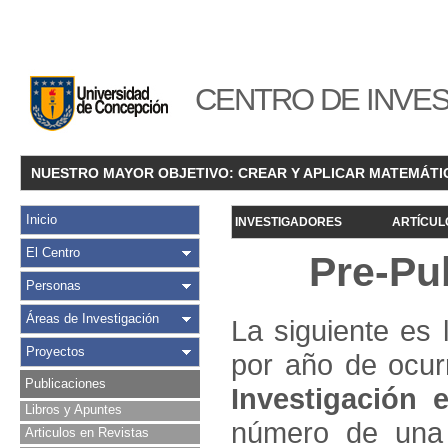
CENTRO DE INVES
NUESTRO MAYOR OBJETIVO: CREAR Y APLICAR MATEMÁTI
Inicio
INVESTIGADORES
ARTÍCUL
El Centro
Pre-Pu
Personas
Áreas de Investigación
La siguiente es 
Proyectos
por año de ocur
Publicaciones
Investigació
n e
Libros y Apuntes
número de una 
Articulos en Revistas