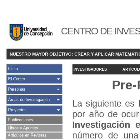
CENTRO DE INVES
NUESTRO MAYOR OBJETIVO: CREAR Y APLICAR MATEMÁTI
Inicio
INVESTIGADORES
ARTÍCUL
El Centro
Pre-
Personas
Áreas de Investigación
La siguiente es 
Proyectos
por año de ocur
Publicaciones
Investigació
n e
Libros y Apuntes
número de una 
Articulos en Revistas