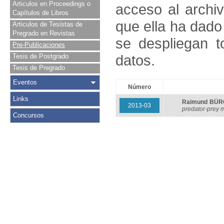
Articulos en Proceedings o
acceso al archivo
Capítulos de Libros
que ella ha dado
Articulos de Tesistas de
Pregrado en Revistas
se despliegan t
Pre-Publicaciones
datos.
Tesis de Postgrado
Tesis de Pregrado
Eventos
Número
Links
Raimund BÜ
2013-03
predator-prey 
Concursos