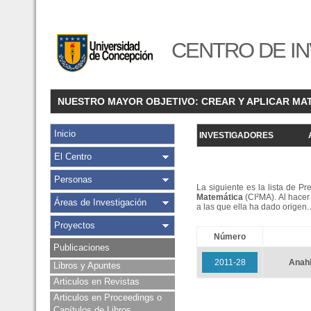
CENTRO DE IN
NUESTRO MAYOR OBJETIVO: CREAR Y APLICAR MA
Inicio
INVESTIGADORES
El Centro
Personas
La siguiente es la lista de P
Matemática
(CI²MA). Al hacer 
Áreas de Investigación
a las que ella ha dado origen
Proyectos
Número
Publicaciones
2011-28
Anah
Libros y Apuntes
Articulos en Revistas
Articulos en Proceedings o
Capítulos de Libros