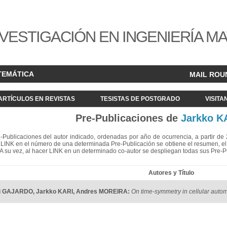
VESTIGACIÓN EN INGENIERÍA M
TEMÁTICA
MAIL ROU
ARTÍCULOS EN REVISTAS
TESISTAS DE POSTGRADO
VISITA
Pre-Publicaciones de
Jarkko K
re-Publicaciones del autor indicado, ordenadas por año de ocurrencia, a partir d
LINK en el número de una determinada Pre-Publicación se obtiene el resumen, el acc
. A su vez, al hacer LINK en un determinado co-autor se despliegan todas sus Pre-
Autores y Título
i GAJARDO
,
Jarkko KARI
,
Andres MOREIRA
:
On time-symmetry in cellular auto