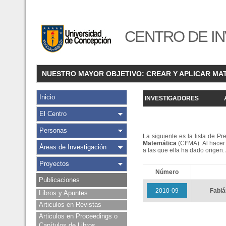
CENTRO DE IN
NUESTRO MAYOR OBJETIVO: CREAR Y APLICAR MA
Inicio
INVESTIGADORES
El Centro
Personas
La siguiente es la lista de P
Matemática
(CI²MA). Al hacer 
Áreas de Investigación
a las que ella ha dado origen
Proyectos
Número
Publicaciones
2010-09
Fabi
Libros y Apuntes
Articulos en Revistas
Articulos en Proceedings o
Capítulos de Libros