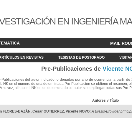
VESTIGACIÓN EN INGENIERÍA M
TEMÁTICA
MAIL ROU
ARTÍCULOS EN REVISTAS
TESISTAS DE POSTGRADO
VISITA
Pre-Publicaciones de
Vicente 
re-Publicaciones del autor indicado, ordenadas por año de ocurrencia, a partir d
LINK en el número de una determinada Pre-Publicación se obtiene el resumen, el acc
. A su vez, al hacer LINK en un determinado co-autor se despliegan todas sus Pre-
Autores y Título
án FLORES-BAZÁN
,
Cesar GUTIERREZ
,
Vicente NOVO
:
A Brezis-Browder princip