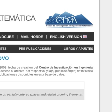
ATEMÁTICA
|
|
NDCUBE
MAIL HORDE
ENGLISH VERSION
NTES
PRE-PUBLICACIONES
LIBROS Y APUNTES
NOVO
e 2009, fecha de creación del
Centro de Investigació
n en Ingeniería
eso al archivo .pdf respectivo, y la(s) publicación(es) definitiva(s)
Publicaciones disponibles en esta base de datos.
le on partially ordered spaces and related ordering theorems
.