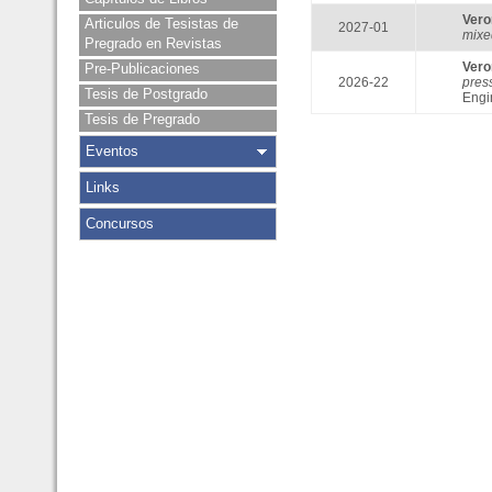
Ver
Articulos de Tesistas de
2027-01
mixe
Pregrado en Revistas
Ver
Pre-Publicaciones
2026-22
pres
Tesis de Postgrado
Engin
Tesis de Pregrado
Eventos
Links
Concursos