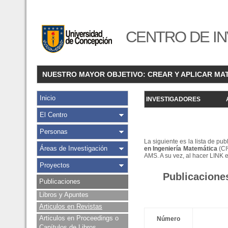
CENTRO DE IN
NUESTRO MAYOR OBJETIVO: CREAR Y APLICAR MA
Inicio
INVESTIGADORES
El Centro
Personas
La siguiente es la lista de pu
Áreas de Investigación
en Ingeniería Matemática
(CI
AMS. A su vez, al hacer LINK 
Proyectos
Publicacione
Publicaciones
Libros y Apuntes
Articulos en Revistas
Articulos en Proceedings o
Número
Capítulos de Libros