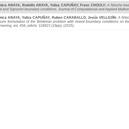
onica ANAYA
,
Rodolfo ARAYA
,
Yuliza CAPUÑAY
,
Franz CHOULY
:
A Nitsche-bas
d and Signorini boundary conditions
. Journal of Computational and Applied Mathem
onica ANAYA
,
Yuliza CAPUÑAY
,
Ruben CARABALLO
,
Jesús VELLOJÍN
:
A Nits
sure formulation of the Brinkman problem with mixed boundary conditions on th
eering, vol. 456, article: 118923 (19pp), (2025).