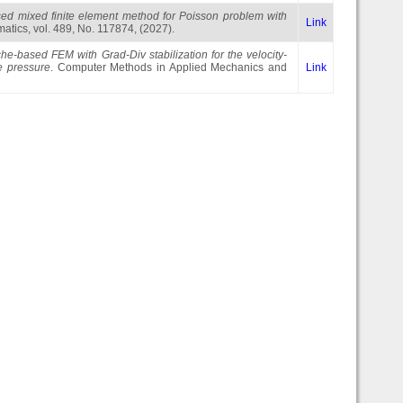
ed mixed finite element method for Poisson problem with
Link
atics, vol. 489, No. 117874, (2027).
che-based FEM with Grad-Div stabilization for the velocity-
e pressure
. Computer Methods in Applied Mechanics and
Link