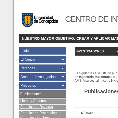
CENTRO DE IN
NUESTRO MAYOR OBJETIVO: CREAR Y APLICAR MA
Inicio
INVESTIGADORES
El Centro
Personas
La siguiente es la lista de pu
Áreas de Investigación
en Ingeniería Matemática
(CI
AMS. A su vez, al hacer LINK 
Proyectos
Publicacione
Publicaciones
Libros y Apuntes
Articulos en Revistas
Articulos en Proceedings o
Número
Capítulos de Libros