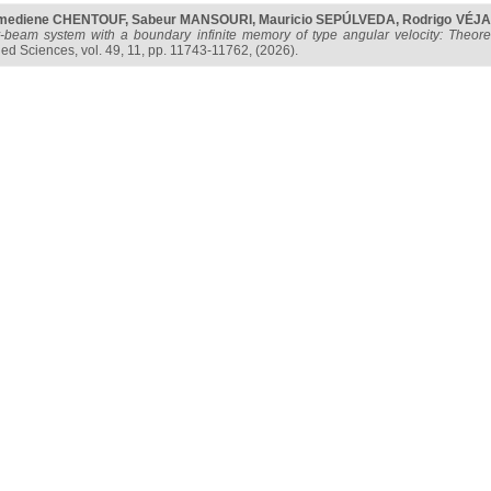
mediene CHENTOUF
,
Sabeur MANSOURI
,
Mauricio SEPÚLVEDA
,
Rodrigo VÉJ
-beam system with a boundary infinite memory of type angular velocity: Theoret
ied Sciences, vol. 49, 11, pp. 11743-11762, (2026).