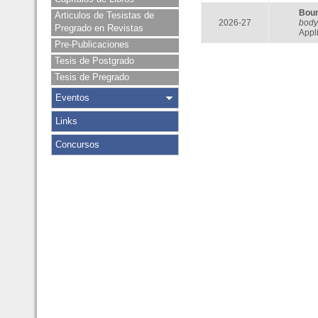
Bou
Articulos de Tesistas de
2026-27
body
Pregrado en Revistas
Appl
Pre-Publicaciones
Tesis de Postgrado
Tesis de Pregrado
Eventos
Links
Concursos