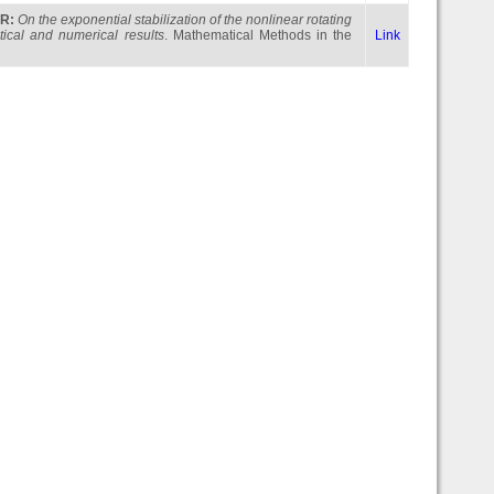
AR
:
On the exponential stabilization of the nonlinear rotating
ical and numerical results
. Mathematical Methods in the
Link