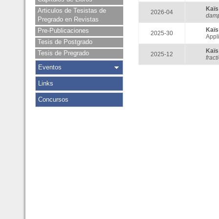
Kaï
Articulos de Tesistas de
2026-04
dam
Pregrado en Revistas
Kaï
Pre-Publicaciones
2025-30
Appl
Tesis de Postgrado
Kaï
Tesis de Pregrado
2025-12
fract
Eventos
Links
Concursos