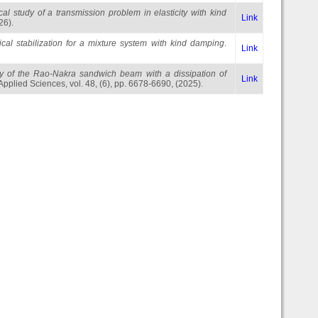
al study of a transmission problem in elasticity with kind
Link
26).
cal stabilization for a mixture system with kind damping
.
Link
ity of the Rao-Nakra sandwich beam with a dissipation of
Link
Applied Sciences, vol. 48, (6), pp. 6678-6690, (2025).