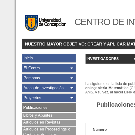
CENTRO DE IN
NUESTRO MAYOR OBJETIVO: CREAR Y APLICAR MA
Inicio
INVESTIGADORES
El Centro
Personas
La siguiente es la lista de pu
Áreas de Investigación
en Ingeniería Matemática
(CI
AMS. A su vez, al hacer LINK 
Proyectos
Publicacione
Publicaciones
Libros y Apuntes
Articulos en Revistas
Articulos en Proceedings o
Número
Capítulos de Libros