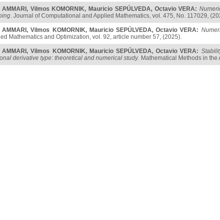
s AMMARI
,
Vilmos KOMORNIK
,
Mauricio SEPÚLVEDA
,
Octavio VERA
:
Numeric
ping
. Journal of Computational and Applied Mathematics, vol. 475, No. 117029, (20
s AMMARI
,
Vilmos KOMORNIK
,
Mauricio SEPÚLVEDA
,
Octavio VERA
:
Numeri
ied Mathematics and Optimization, vol. 92, article number 57, (2025).
s AMMARI
,
Vilmos KOMORNIK
,
Mauricio SEPÚLVEDA
,
Octavio VERA
:
Stabil
ional derivative type: theoretical and numerical study
. Mathematical Methods in the 