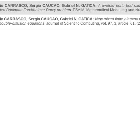
gio CARRASCO
,
Sergio CAUCAO
,
Gabriel N. GATICA
:
A twofold perturbed sad
led Brinkman Forchheimer Darcy problem
. ESAIM: Mathematical Modelling and Nume
gio CARRASCO
,
Sergio CAUCAO
,
Gabriel N. GATICA
:
New mixed finite element
double-diffusion equations
. Journal of Scientific Computing, vol. 97, 3, article: 61, (