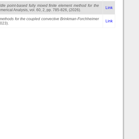
dle point-based fully mixed finite element method for the
Link
rical Analysis, vol. 60, 2, pp. 785-826, (2026).
 methods for the coupled convective Brinkman-Forchheimer
Link
2023).