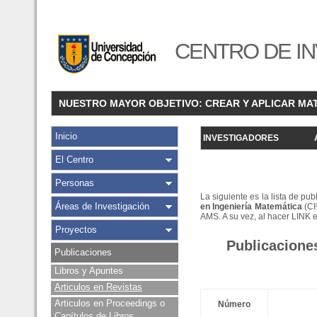
CENTRO DE IN
NUESTRO MAYOR OBJETIVO: CREAR Y APLICAR MA
Inicio
INVESTIGADORES
El Centro
Personas
La siguiente es la lista de pu
Áreas de Investigación
en Ingeniería Matemática
(CI
AMS. A su vez, al hacer LINK 
Proyectos
Publicacione
Publicaciones
Libros y Apuntes
Articulos en Revistas
Articulos en Proceedings o
Número
Capítulos de Libros