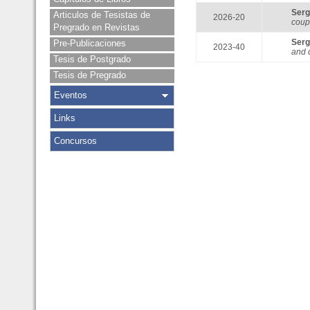
Ser
Articulos de Tesistas de
2026-20
coup
Pregrado en Revistas
Ser
Pre-Publicaciones
2023-40
and 
Tesis de Postgrado
Tesis de Pregrado
Eventos
Links
Concursos