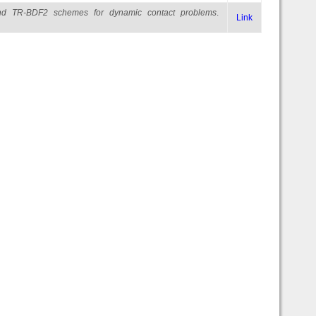
d TR-BDF2 schemes for dynamic contact problems
.
Link