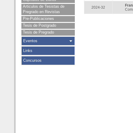
Fra
Articulos de Tesistas de
2024-32
Comp
Pregrado en Revistas
Pre-Publicaciones
Tesis de Postgrado
Tesis de Pregrado
Eventos
Links
Concursos