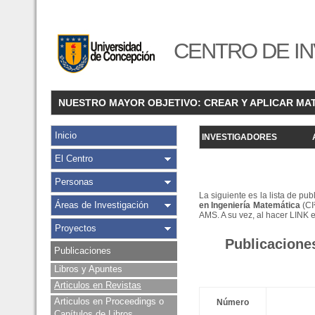
CENTRO DE IN
NUESTRO MAYOR OBJETIVO: CREAR Y APLICAR MA
Inicio
INVESTIGADORES
El Centro
Personas
La siguiente es la lista de pu
Áreas de Investigación
en Ingeniería Matemática
(CI
AMS. A su vez, al hacer LINK 
Proyectos
Publicacione
Publicaciones
Libros y Apuntes
Articulos en Revistas
Articulos en Proceedings o
Número
Capítulos de Libros