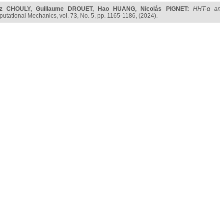
nz CHOULY
,
Guillaume DROUET
,
Hao HUANG
,
Nicolás PIGNET
:
HHT-α an
utational Mechanics, vol. 73, No. 5, pp. 1165-1186, (2024).