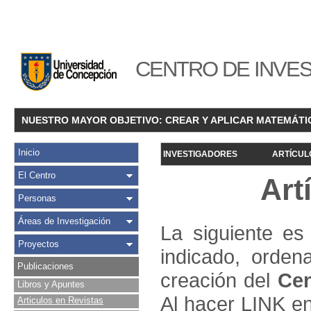
CENTRO DE INVES
NUESTRO MAYOR OBJETIVO: CREAR Y APLICAR MATEMÁTI
Inicio
INVESTIGADORES
ARTÍCUL
El Centro
Art
Personas
Áreas de Investigación
La siguiente es 
Proyectos
indicado, orden
Publicaciones
creación del
Cen
Libros y Apuntes
Al hacer LINK en
Articulos en Revistas