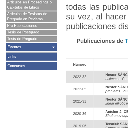
Articulos en Proceedings o
todas las public
Capítulos de Libros
Articulos de Tesistas de
su vez, al hace
Pregrado en Revistas
publicaciones di
Pre-Publicaciones
Tesis de Postgrado
Tesis de Pregrado
Publicaciones de
Eventos
Links
Número
Concursos
Nestor SÁN
2022-32
estimates
. Co
Nestor SÁN
2022-05
problems
. Jou
Nestor SÁN
2021-31
linear elliptic
Antoine J. 
2020-36
Shafranov equ
Tonatiuh SA
2019-06