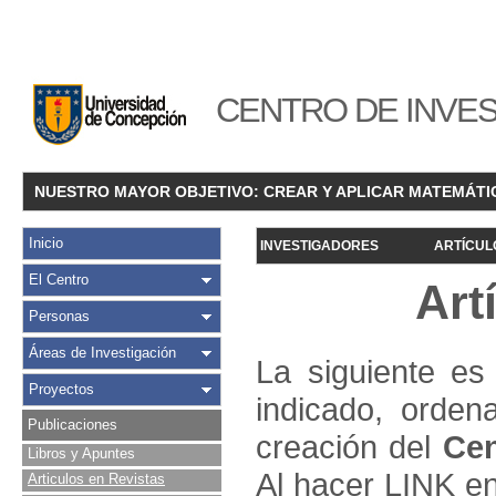
CENTRO DE INVES
NUESTRO MAYOR OBJETIVO: CREAR Y APLICAR MATEMÁTI
Inicio
INVESTIGADORES
ARTÍCUL
El Centro
Art
Personas
Áreas de Investigación
La siguiente es 
Proyectos
indicado, orden
Publicaciones
creación del
Cen
Libros y Apuntes
Al hacer LINK en
Articulos en Revistas