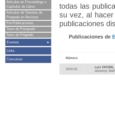
Articulos en Proceedings o
todas las public
Capítulos de Libros
Articulos de Tesistas de
su vez, al hace
Pregrado en Revistas
publicaciones di
Pre-Publicaciones
Tesis de Postgrado
Tesis de Pregrado
Publicaciones de
E
Eventos
Links
Número
Concursos
Luci FATORI
2020-02
damping
. Mat