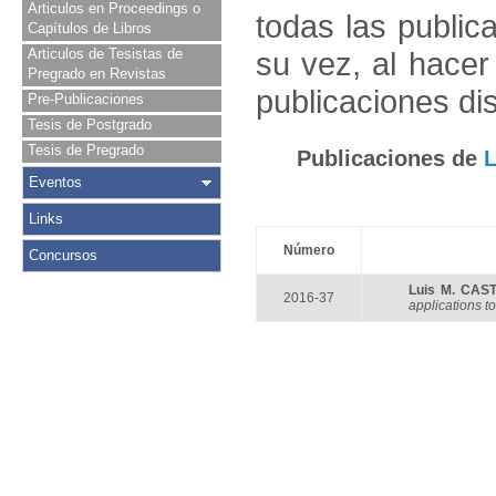
Articulos en Proceedings o
todas las public
Capítulos de Libros
Articulos de Tesistas de
su vez, al hace
Pregrado en Revistas
publicaciones di
Pre-Publicaciones
Tesis de Postgrado
Tesis de Pregrado
Publicaciones de
L
Eventos
Links
Número
Concursos
Luis M. CAS
2016-37
applications to