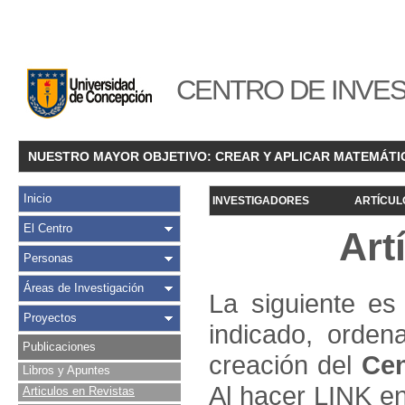
CENTRO DE INVES
NUESTRO MAYOR OBJETIVO: CREAR Y APLICAR MATEMÁTI
Inicio
INVESTIGADORES
ARTÍCUL
El Centro
Art
Personas
Áreas de Investigación
La siguiente es 
Proyectos
indicado, orden
Publicaciones
creación del
Cen
Libros y Apuntes
Al hacer LINK en
Articulos en Revistas