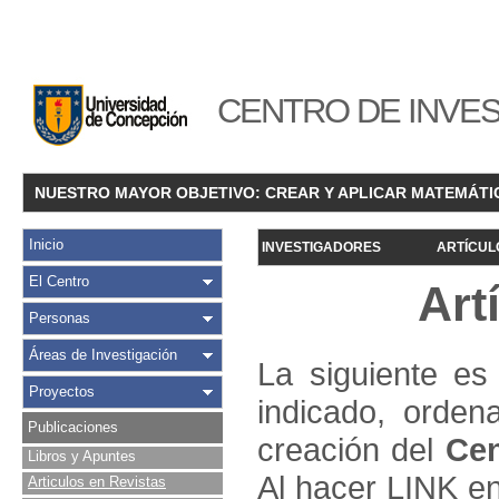
CENTRO DE INVES
NUESTRO MAYOR OBJETIVO: CREAR Y APLICAR MATEMÁTI
Inicio
INVESTIGADORES
ARTÍCUL
El Centro
Art
Personas
Áreas de Investigación
La siguiente es 
Proyectos
indicado, orden
Publicaciones
creación del
Cen
Libros y Apuntes
Al hacer LINK en
Articulos en Revistas