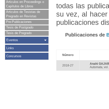
Articulos en Proceedings o
todas las public
Capítulos de Libros
Articulos de Tesistas de
su vez, al hace
Pregrado en Revistas
publicaciones di
Pre-Publicaciones
Tesis de Postgrado
Tesis de Pregrado
Publicaciones de
Eventos
Links
Número
Concursos
Anahi GAJA
2018-27
Automata, vol.