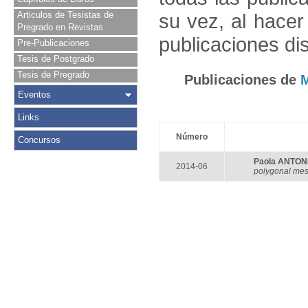
Articulos de Tesistas de
su vez, al hace
Pregrado en Revistas
publicaciones di
Pre-Publicaciones
Tesis de Postgrado
Tesis de Pregrado
Publicaciones de
Eventos
Links
Número
Concursos
Paola ANTON
2014-06
polygonal me