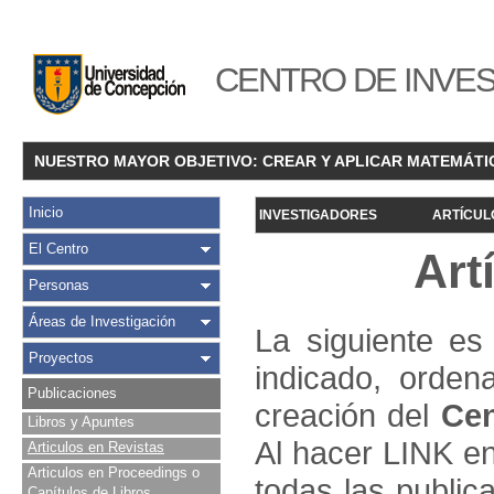
CENTRO DE INVES
NUESTRO MAYOR OBJETIVO: CREAR Y APLICAR MATEMÁTI
Inicio
INVESTIGADORES
ARTÍCUL
El Centro
Art
Personas
Áreas de Investigación
La siguiente es 
Proyectos
indicado, orden
Publicaciones
creación del
Cen
Libros y Apuntes
Al hacer LINK en
Articulos en Revistas
Articulos en Proceedings o
todas las public
Capítulos de Libros