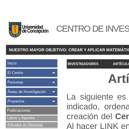
CENTRO DE INVES
NUESTRO MAYOR OBJETIVO: CREAR Y APLICAR MATEMÁTI
Inicio
INVESTIGADORES
ARTÍCUL
El Centro
Art
Personas
Áreas de Investigación
La siguiente es 
Proyectos
indicado, orden
Publicaciones
creación del
Cen
Libros y Apuntes
Al hacer LINK en
Articulos en Revistas