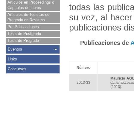
Articulos en Proceedings o
todas las public
Capítulos de Libros
Articulos de Tesistas de
su vez, al hace
Pregrado en Revistas
publicaciones di
Pre-Publicaciones
Tesis de Postgrado
Tesis de Pregrado
Publicaciones de
A
Eventos
Links
Número
Concursos
Mauricio AG
2013-33
dimensionless 
(2013).