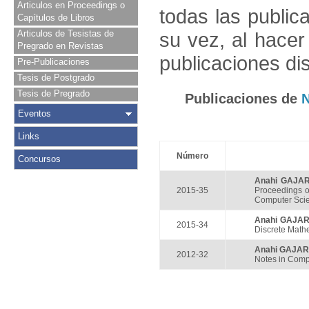
Articulos en Proceedings o
todas las public
Capítulos de Libros
Articulos de Tesistas de
su vez, al hace
Pregrado en Revistas
publicaciones di
Pre-Publicaciones
Tesis de Postgrado
Tesis de Pregrado
Publicaciones de
Eventos
Links
Número
Concursos
Anahi GAJA
2015-35
Proceedings of
Computer Scie
Anahi GAJA
2015-34
Discrete Mathe
Anahi GAJA
2012-32
Notes in Compu