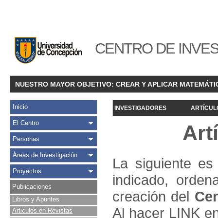
CENTRO DE INVES
NUESTRO MAYOR OBJETIVO: CREAR Y APLICAR MATEMÁTI
Inicio
INVESTIGADORES
ARTÍCUL
El Centro
Art
Personas
Áreas de Investigación
La siguiente es 
Proyectos
indicado, orden
Publicaciones
creación del
Cen
Libros y Apuntes
Al hacer LINK en
Articulos en Revistas