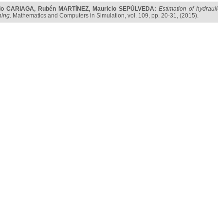
lio CARIAGA
,
Rubén MARTÍNEZ
,
Mauricio SEPÚLVEDA
:
Estimation of hydraul
hing
. Mathematics and Computers in Simulation, vol. 109, pp. 20-31, (2015).