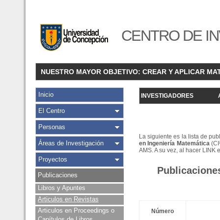
CENTRO DE IN
NUESTRO MAYOR OBJETIVO: CREAR Y APLICAR MA
Inicio
INVESTIGADORES
El Centro
Personas
La siguiente es la lista de pu
Áreas de Investigación
en Ingeniería Matemática
(CI
AMS. A su vez, al hacer LINK 
Proyectos
Publicacione
Publicaciones
Libros y Apuntes
Articulos en Revistas
Articulos en Proceedings o
Número
Capítulos de Libros