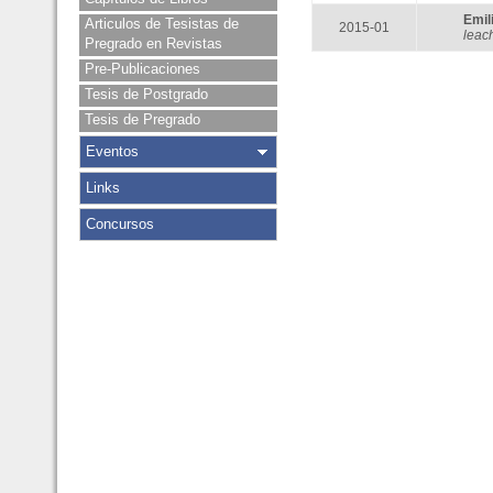
Emi
Articulos de Tesistas de
2015-01
leac
Pregrado en Revistas
Pre-Publicaciones
Tesis de Postgrado
Tesis de Pregrado
Eventos
Links
Concursos