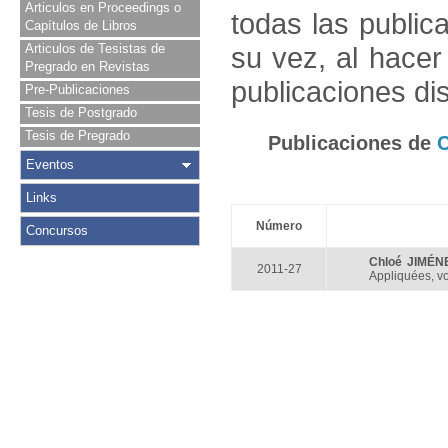
Articulos en Proceedings o
todas las public
Capítulos de Libros
Articulos de Tesistas de
su vez, al hace
Pregrado en Revistas
publicaciones di
Pre-Publicaciones
Tesis de Postgrado
Tesis de Pregrado
Publicaciones de
Eventos
Links
Número
Concursos
Chloé JIMÉN
2011-27
Appliquées, vo