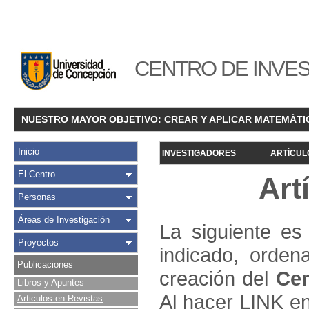
CENTRO DE INVES
NUESTRO MAYOR OBJETIVO: CREAR Y APLICAR MATEMÁTI
Inicio
INVESTIGADORES
ARTÍCUL
El Centro
Art
Personas
Áreas de Investigación
La siguiente es 
Proyectos
indicado, orden
Publicaciones
creación del
Cen
Libros y Apuntes
Al hacer LINK en
Articulos en Revistas