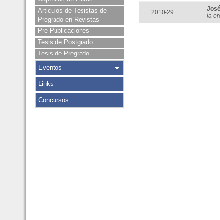
Jos
Articulos de Tesistas de
2010-29
la er
Pregrado en Revistas
Pre-Publicaciones
Tesis de Postgrado
Tesis de Pregrado
Eventos
Links
Concursos