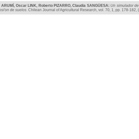
é ARUMÍ
,
Oscar LINK
,
Roberto PIZARRO
,
Claudia SANGÜESA
:
Un simulador de l
osi'on de suelos
. Chilean Journal of Agricultural Research, vol. 70, 1, pp. 178-182,