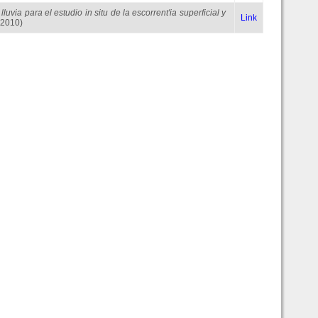
luvia para el estudio in situ de la escorrent'ia superficial y
Link
 (2010)