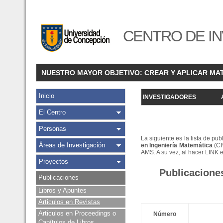
CENTRO DE IN
NUESTRO MAYOR OBJETIVO: CREAR Y APLICAR MA
Inicio
INVESTIGADORES
El Centro
Personas
La siguiente es la lista de pu
Áreas de Investigación
en Ingeniería Matemática
(CI
AMS. A su vez, al hacer LINK 
Proyectos
Publicacione
Publicaciones
Libros y Apuntes
Articulos en Revistas
Articulos en Proceedings o
Número
Capítulos de Libros