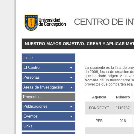
CENTRO DE IN
NUESTRO MAYOR OBJETIVO: CREAR Y APLICAR MA
Inicio
El Centro
La siguiente es la lista de pr
de 2009, fecha de creación de
que ha dado origen. A su ve
Personas
Nombre
de un investigador se
proyectos que comparten esa c
Áreas de Investigación
Proyectos
Agencia
Número
Publicaciones
FONDECYT
1110787
Eventos
PFB
016
Links