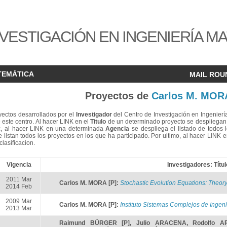
VESTIGACIÓN EN INGENIERÍA M
TEMÁTICA
MAIL ROU
Proyectos de
Carlos M. MOR
oyectos desarrollados por el
Investigador
del Centro de Investigación en Ingenierí
 este centro. Al hacer LINK en el
Titulo
de un determinado proyecto se despliegan 
z, al hacer LINK en una determinada
Agencia
se despliega el listado de todos l
 listan todos los proyectos en los que ha participado. Por ultimo, al hacer LINK
lasificacion.
Vigencia
Investigadores: Títul
2011 Mar
Carlos M. MORA [P]
:
Stochastic Evolution Equations: Theo
2014 Feb
2009 Mar
Carlos M. MORA [P]
:
Instituto Sistemas Complejos de Ingeni
2013 Mar
Raimund BÜRGER [P]
,
Julio ARACENA
,
Rodolfo A