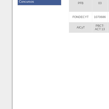
Concursos
PFB
03
FONDECYT
1070686
PBCT-
AICyT
ACT 13