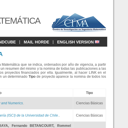
ATEMÁTICA
|
|
NDCUBE
MAIL HORDE
ENGLISH VERSION
A
a Matemática que se indica, ordenados por año de vigencia, a partir
un resumen del mismo y la nomina de todas las publicaciones a las
os proyectos financiados por ella. Igualmente, al hacer LINK en el
 en un determinado
Tipo
de proyecto aparece la nomina de todos los
o
Tipo
ry and Numerics
.
Ciencias Básicas
ería (ISCI) de la Universidad de Chile.
.
Ciencias Básicas
RAYA
,
Fernando BETANCOURT
,
Rommel