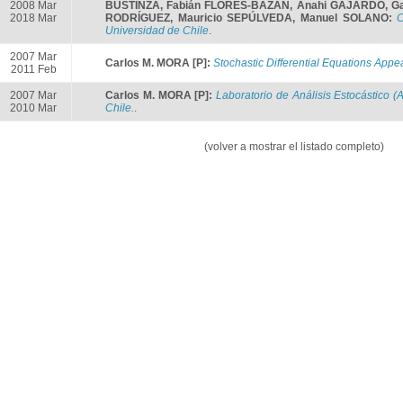
2008 Mar
BUSTINZA
,
Fabián FLORES-BAZÁN
,
Anahi GAJARDO
,
Ga
2018 Mar
RODRÍGUEZ
,
Mauricio SEPÚLVEDA
,
Manuel SOLANO
:
C
Universidad de Chile
.
2007 Mar
Carlos M. MORA [P]
:
Stochastic Differential Equations App
2011 Feb
2007 Mar
Carlos M. MORA [P]
:
Laboratorio de Análisis Estocástico 
2010 Mar
Chile.
.
(volver a mostrar el listado completo)