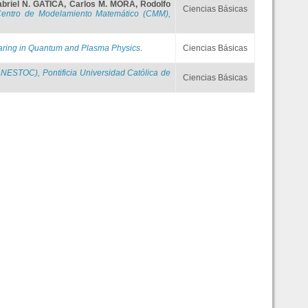
briel N. GATICA
,
Carlos M. MORA
,
Rodolfo
Ciencias Básicas
entro de Modelamiento Matemático (CMM),
earing in Quantum and Plasma Physics
.
Ciencias Básicas
(ANESTOC), Pontificia Universidad Católica de
Ciencias Básicas