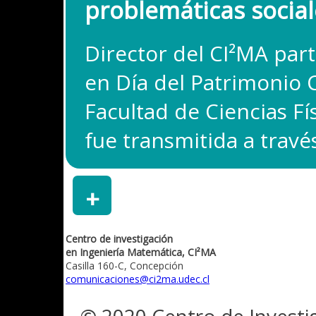
problemáticas social
Director del CI²MA par
en Día del Patrimonio C
Facultad de Ciencias Fí
fue transmitida a travé
+
Centro de investigación
en Ingeniería Matemática, CI²MA
Casilla 160-C, Concepción
comunicaciones@ci2ma.udec.cl