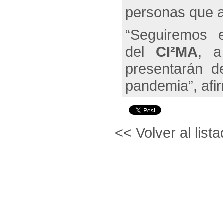
personas que a
“Seguiremos e
del
CI²MA
, a
presentarán d
pandemia”, afi
<< Volver al lista