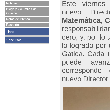
Este viernes
Noticias
Blogs y Columnas de
nuevo Dire
Opinión
Matemática
,
C
Notas de Prensa
Pasantías
responsabilid
Links
cero, y, por l
Concursos
lo logrado por 
Gatica. Cada u
puede avan
corresponde 
nuevo Directo