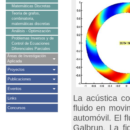
Matemáticas Discretas
Teoría de grafos,
combinatoria,
matemáticas discretas
Análisis - Optimización
Problemas Inversos y de
Control de Ecuaciones
Diferenciales Parciales
Áreas de Investigación
Aplicada
Proyectos
Publicaciones
Eventos
La acústica co
Links
fluido en movi
Concursos
automóvil. El 
Galbrun. La fi