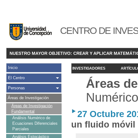
CENTRO DE INVES
NUESTRO MAYOR OBJETIVO: CREAR Y APLICAR MATEMÁTI
Inicio
INVESTIGADORES
ARTÍCUL
El Centro
Áreas de
Personas
Numérico 
Áreas de Investigación
Áreas de Investigación
27 Octubre 20
Fundamental
Análisis Numérico de
un fluido móvil
Ecuaciones Diferenciales
Parciales
Análisis Estocástico