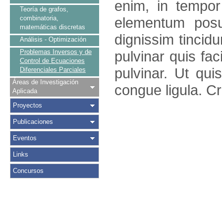
enim, in tempo
Teoría de grafos,
combinatoria,
elementum posu
matemáticas discretas
dignissim tincidu
Análisis - Optimización
Problemas Inversos y de
pulvinar quis faci
Control de Ecuaciones
pulvinar. Ut qu
Diferenciales Parciales
Áreas de Investigación
congue ligula. C
Aplicada
Proyectos
Publicaciones
Eventos
Links
Concursos