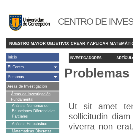
CENTRO DE INVES
NUESTRO MAYOR OBJETIVO: CREAR Y APLICAR MATEMÁTI
Inicio
INVESTIGADORES
ARTÍCUL
El Centro
Problemas 
Personas
Áreas de Investigación
Áreas de Investigación
Fundamental
Ut sit amet te
Análisis Numérico de
Ecuaciones Diferenciales
sollicitudin diam
Parciales
Análisis Estocástico
viverra non erat
Matemáticas Discretas